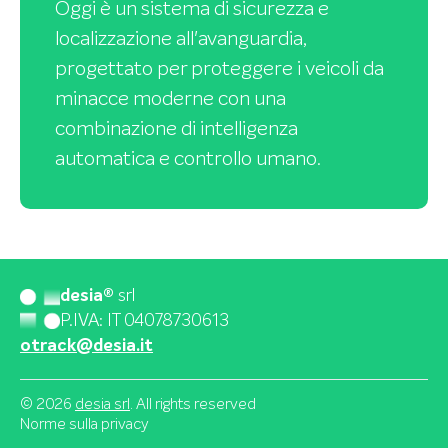
- In
anti-manomissione/intrusione
Oggi è un sistema di sicurezza e
risposta a nuove tecniche di furto, si
localizzazione all'avanguardia,
Sicurezza completa e protezione
sono introdotti sistemi di allarme
progettato per proteggere i veicoli da
- Si è passati da una
perimetrale
anti-jammer, rilevatori di movimento
minacce moderne con una
semplice localizzazione GPS a un
(sollevamento e traino), e avvisi
combinazione di intelligenza
sistema integrato che include il
automatici in caso di taglio cavi o
automatica e controllo umano.
monitoraggio del driver, la protezione
collisione, apertura porte,
contro intrusioni interne ed esterne,
volumetrico perimetrale, antifurto
e rilevamento di situazioni di
meccanico bloccasterzo.
emergenza come possibili collisioni,
avvio del navigatore dallo
desia®
srl
P.IVA: IT 04078730613
smartphone verso il veicolo, in caso si
otrack@desia.it
fosse dimenticato dove
parcheggiato.
© 2026
desia srl
. All rights reserved
Norme sulla privacy